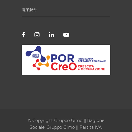
© Copyright Gruppo Gimo || Ragione
Sociale: Gruppo Gimo || Partita IVA: