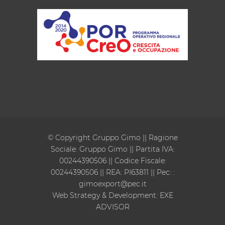
© Copyright Gruppo Gimo || Ragione
Sociale: Gruppo Gimo || Partita IVA:
00244390506 || Codice Fiscale:
00244390506 || REA: PI63811 || Pec:
:
gimoexport@pec.it
Web Strategy & Development:
EXE
ADVISOR