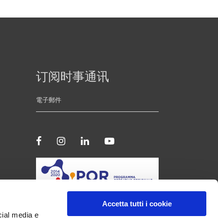
订阅时事通讯
Accetta tutti i cookie
cial media e