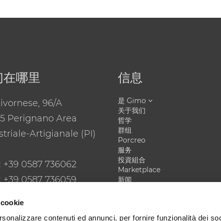
们在哪里
信息
是 Gimo
Livornese, 96/A
关于我们
5 Perignano Area
哲学
群组
triale-Artigianale (PI)
Porcreo
服务
投資組合
: +39 0587 736062
Marketplace
 +39 0587 736059
新闻
联系我们
郵件
: gimo@gimo.it
Privacy Policy
 cookie
rsonalizzare contenuti ed annunci, per fornire funzionalità dei so