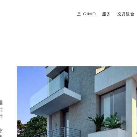
是 GIMO
服务
投資組合
维
性
并
支