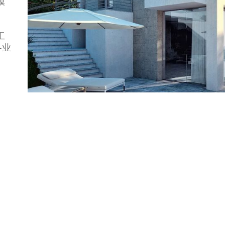
模
、
工
各业