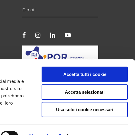
Accetta tutti i cookie
cial media e
nostro sito
Accetta selezionati
i potrebbero
ei loro
Usa solo i cookie necessari
e: 00244390506 || REA: PI63811 || Pec:
: