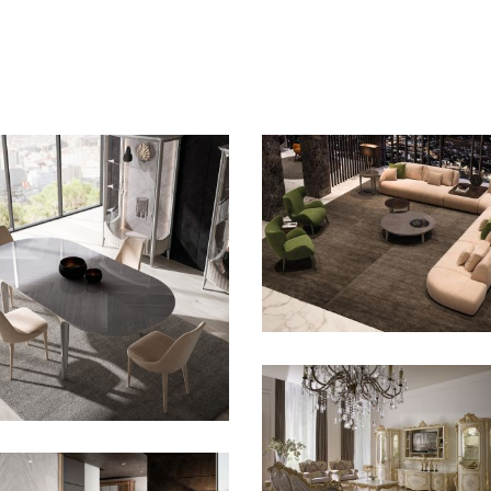
CONTEMPORANEO
LIVING
Navigli
CONTEMPORANEO /
RANZO
avigli
CLASSICO / LIVIN