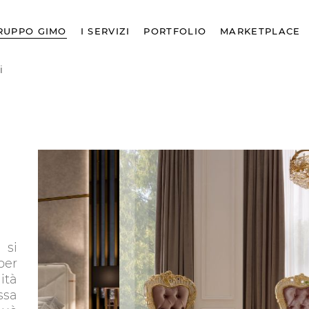
RUPPO GIMO
I SERVIZI
PORTFOLIO
MARKETPLACE
i
 si
per
ità
ssa