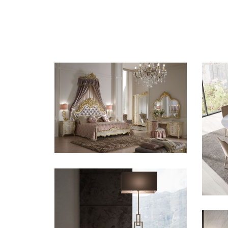
CLASSICO /
CAMERE
Sophia
P
N