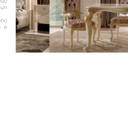
può
 un
ono
o e