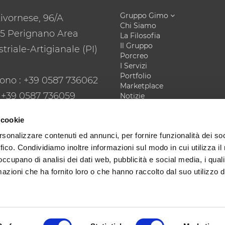
Gruppo Gimo
Livornese, 96/A
Chi Siamo
5 Perignano Area
La Filosofia
Il Gruppo
triale-Artigianale (PI)
Porcreo
I Servizi
Portfolio
fono
: +39 0587 736062
Marketplace
: +39 0587 736059
Notizie
Contatti
il
: gimo@gimo.it
Privacy Policy
 cookie
rsonalizzare contenuti ed annunci, per fornire funzionalità dei so
ffico. Condividiamo inoltre informazioni sul modo in cui utilizza il 
 occupano di analisi dei dati web, pubblicità e social media, i qual
azioni che ha fornito loro o che hanno raccolto dal suo utilizzo d
ciale: Gruppo Gimo || Partita IVA: 00244390506 || Codice Fiscal
gimoexport@pec.it
Web Strategy & Development:
EXE ADVISOR