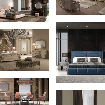
Sophia
CONTEMPORANEO /
AMERE
avigli
CLASSICO /
AMERE
enezia
CONTEMPORANEO
CAMERE
Navigli
CONTEMPORANEO /
RANZO
avigli