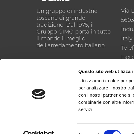
Via 
Un gruppo di industrie
toscane di grande
5603
tradizione. Dal 1975, il
Indus
Gruppo GIMO porta in tutto
il mondo il meglio
Italy
dell’arredamento italiano.
Tele
Fax 
E-ma
Questo sito web utilizza i
Utilizziamo i cookie per pe
per analizzare il nostro tra
con i nostri partner che si
combinarle con altre inform
servizi.
© Copyright Gruppo Gimo || Ragione So
Selezione