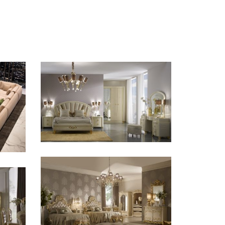
CONTEMPORANEO /
CAMERE
 /
Babila
CLASSICO /
CAMERE
G