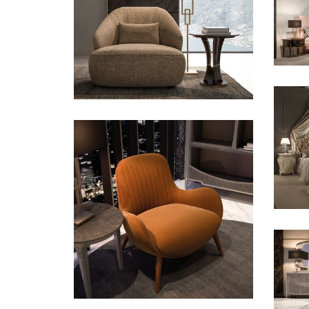
C
CONTEMPORANEO /
N
POLTRONE
Navigli
C
V
CONTEMPORANEO /
POLTRONE
Navigli
P
N