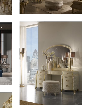
Imperiale
 /
CONTEMPORANEO /
CAMERE
Babila