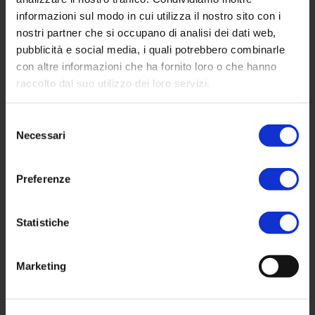
Un gruppo di industrie toscane
informazioni sul modo in cui utilizza il nostro sito con i
di grande tradizione. Dal 1975, il
nostri partner che si occupano di analisi dei dati web,
Gruppo GIMO porta in tutto il
pubblicità e social media, i quali potrebbero combinarle
mondo il meglio
con altre informazioni che ha fornito loro o che hanno
dell’arredamento italiano.
raccolto dal suo utilizzo dei loro servizi.
Dove Siamo
Selezione
Necessari
del
consenso
Via Livornese, 96/A
56035 Perignano Area
Preferenze
Industriale-Artigianale (PI) Italy
Telefono
: +39 0587 736062
Statistiche
Fax : +39 0587 736059
E-mail
: gimo@gimo.it
Marketing