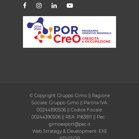
© Copyright Gruppo Gimo || Ragione
Sociale: Gruppo Gimo || Partita IVA:
00244390506 || Codice Fiscale:
00244390506 || REA: PI63811 || Pec:
:
gimoexport@pec.it
Web Strategy & Development:
EXE
ADVISOR