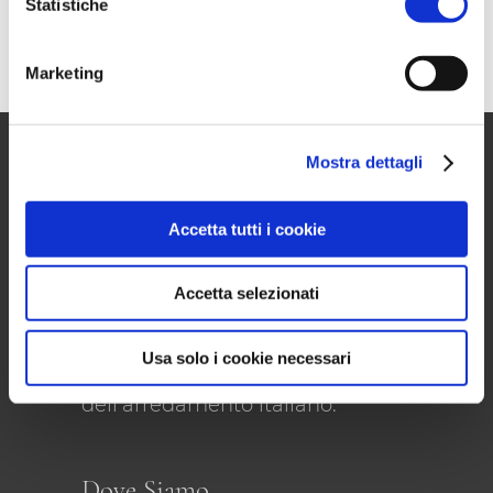
Statistiche
Hotel in stile nautico
Marketing
Mostra dettagli
Accetta tutti i cookie
Accetta selezionati
Un gruppo di industrie toscane
di grande tradizione. Dal 1975, il
Gruppo GIMO porta in tutto il
Usa solo i cookie necessari
mondo il meglio
dell’arredamento italiano.
Dove Siamo